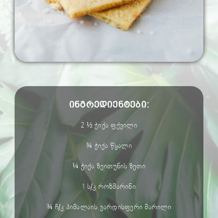
ინგრედიენტები:
2 ½ ჭიქა ფქვილი
¾ ჭიქა წყალი
¼ ჭიქა ზეითუნის ზეთი
1 ს/კ როზმარინი
¾ ჩ/კ ჰიმალაის ვარდისფერი მარილი