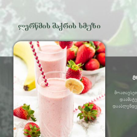
ლერწმის შაქრის სმუზი
მ
მოათავსეთ
დაამატე
დააბლენდე