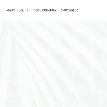
Skip
to
ᲞᲠᲝᲓᲣᲥᲪᲘᲐ
ᲩᲕᲔᲜ ᲨᲔᲡᲐᲮᲔᲑ
ᲠᲔᲪᲔᲞᲢᲔᲑᲘ
content