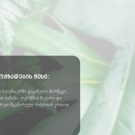
ომზადების წესი:
 ბლენდერში გაყინული მარწყვი,
თ ბანანი, ლერწმის შაქარი და
რეთ მცენარეულ რძესთან ერთად
…