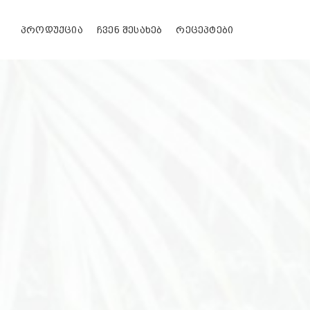
Skip
to
ᲞᲠᲝᲓᲣᲥᲪᲘᲐ
ᲩᲕᲔᲜ ᲨᲔᲡᲐᲮᲔᲑ
ᲠᲔᲪᲔᲞᲢᲔᲑᲘ
content