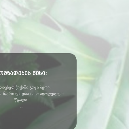
ომზადების წესი:
თავსეთ ჭიქაში გოჯი ბერი,
ჯინჯერი და დაასხით ადუღებული
წყალი.
…