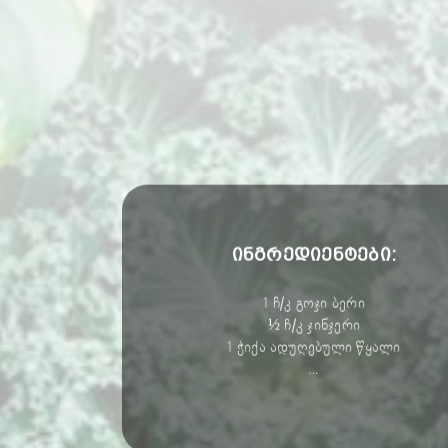
ინგრედიენტები:
1 ჩ/კ გოჯი ბერი
½ ჩ/კ ჯინჯერი
1 ჭიქა ადუღებული წყალი
…