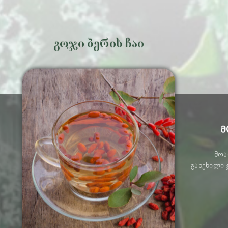
გოჯი ბერის ჩაი
მ
მოა
გახეხილი 